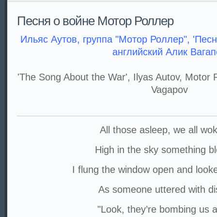
Песня о войне Мотор Роллер
Ильяс Аутов, группа "Мотор Роллер", 'Песн
английский Алик Вагап
'The Song About the War', Ilyas Autov, Motor R
Vagapov
All those asleep, we all wo
High in the sky something b
I flung the window open and look
As someone uttered with di
"Look, they’re bombing us a