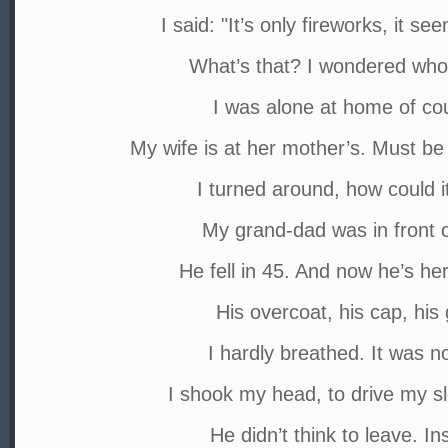
I said: "It’s only fireworks, it s
What’s that? I wondered who 
I was alone at home of co
My wife is at her mother’s. Must be
I turned around, how could i
My grand-dad was in front 
He fell in 45. And now he’s h
His overcoat, his cap, his
I hardly breathed. It was n
I shook my head, to drive my s
He didn’t think to leave. In