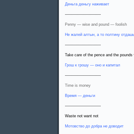
Деньга деньгу наживает
------------------------------
Penny — wise and pound — foolish
Не жалей алтын, а то полтину отдаш
------------------------------
Take care of the pence and the pounds 
Грош к грошу — оно и капитал
------------------------------
Time is money
Время — деньги
------------------------------
Waste not want not
Мотовство до добра не доводит