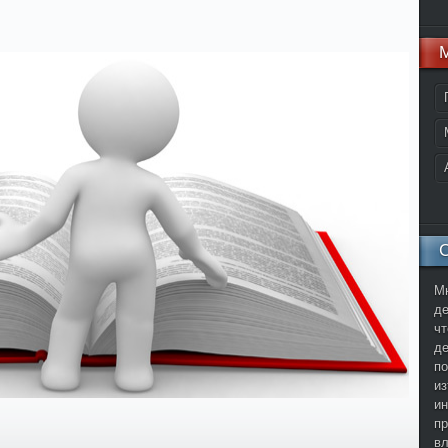
С
Мн
де
чт
де
по
из
ин
пр
в