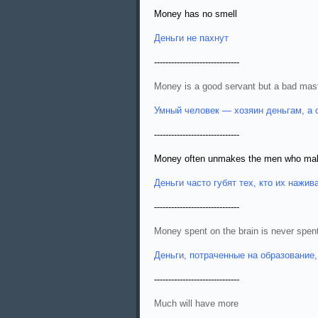
Money has no smell
Деньги не пахнут
------------------------------
Money is a good servant but a bad mas
Умный человек — хозяин деньгам, а 
------------------------------
Money often unmakes the men who mak
Деньги часто губят тех, кто их нажив
------------------------------
Money spent on the brain is never spent
Деньги, потраченные на образование,
------------------------------
Much will have more