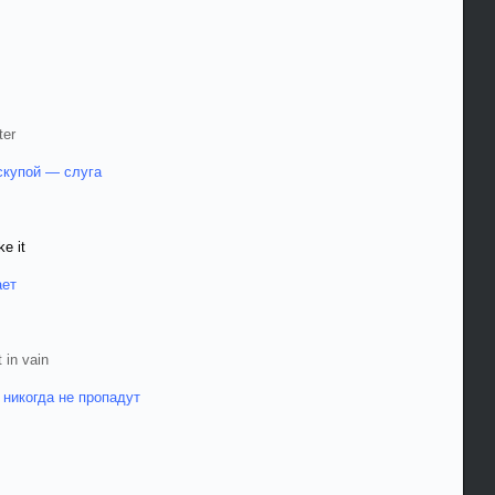
ter
скупой — слуга
e it
ает
 in vain
 никогда не пропадут