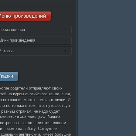
Есенин
Меню
произведений
Высоцкий
Мастер и Маргарита
Марина Цветаева
Произведения
Алиса в стране чудес
Наутилус Помпилиус
Мини произведения
Роберт Рождественский
Стивен Кинг
Авторы
Эдгар По
казки
огие родители отправляют своих
тей на курсы английского языка, зная,
о его знание может помочь в жизни. И
ло не только в том, что, путешествуя
 разным странам, не надо будет
ъясняться «на пальцах». Знание
остранного языка является плюсом
и приеме на работу. Сотрудник,
ладеющий английским, имеет большие