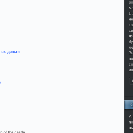
ро
мо
Ев
не
кр
с
яз
бу
ле
ные деньги
Зн
во
со
ин
у
Ан
по
пы
p of the castle