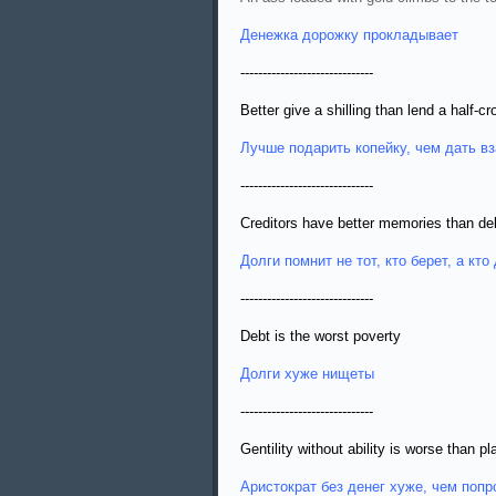
Денежка дорожку прокладывает
------------------------------
Better give a shilling than lend a half-c
Лучше подарить копейку, чем дать в
------------------------------
Creditors have better memories than de
Долги помнит не тот, кто берет, а кто
------------------------------
Debt is the worst poverty
Долги хуже нищеты
------------------------------
Gentility without ability is worse than p
Аристократ без денег хуже, чем поп