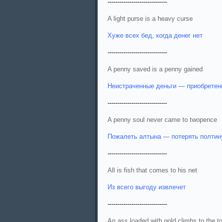
------------------------------
A light purse is a heavy curse
Хуже всех бед, когда денег нет
------------------------------
A penny saved is a penny gained
Неистраченные деньги — приобретен
------------------------------
A penny soul never came to twopence
Пожалеть алтына — потерять полтин
------------------------------
All is fish that comes to his net
Из всего выгоду извлечет
------------------------------
An ass loaded with gold climbs to the to