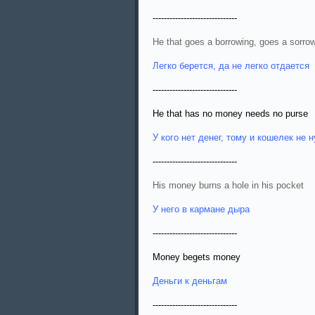
------------------------------
He that goes a borrowing, goes a sorro
Легко берется, да не легко отдается
------------------------------
He that has no money needs no purse
У кого нет денег, тому и кошелек не 
------------------------------
His money burns a hole in his pocket
У него в кармане дыра
------------------------------
Money begets money
Деньги к деньгам
------------------------------