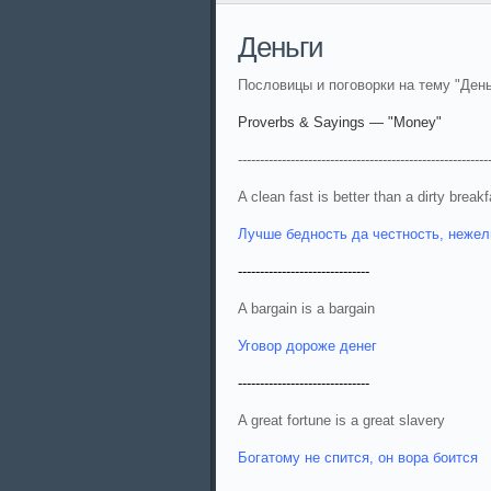
Деньги
Пословицы и поговорки на тему "День
Proverbs & Sayings — "Money"
---------------------------------------------------------
A clean fast is better than a dirty breakf
Лучше бедность да честность, нежел
------------------------------
A bargain is a bargain
Уговор дороже денег
------------------------------
A great fortune is a great slavery
Богатому не спится, он вора боится