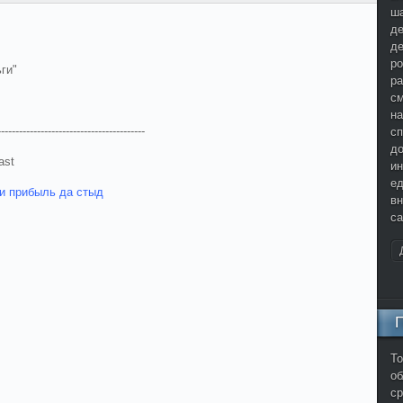
ша
де
де
ро
ги"
ра
см
на
-----------------------------------------
сп
до
ast
и
ед
и прибыль да стыд
вн
са
То
о
ср