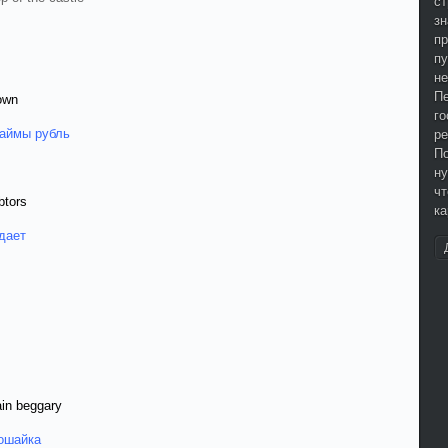
ст
зн
п
пу
не
Пе
rown
го
займы рубль
ре
По
ну
чт
btors
ка
 дает
lain beggary
рошайка