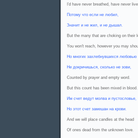
I'd have never breathed, have never live
Потому что если не любил,
Значит и не жил, и не дышал.
But the many that are choking on their l
You won't reach, however you may shout
Но многих захлебнувшихся любовью
Не докричишься, сколько не зови,
Counted by prayer and empty word.
But this count has been mixed in blood.
Им счет ведут молва и пустословье,
Но этот счет замешан на крови.
And we will place candles at the head
Of ones dead from the unknown love.