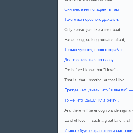
Они внезапно попадают в такт
Такого же неровного дыханья.
Only sense, just like a river boat,
For so long, so long remains afloat,
Только чувству, словно кораблю,
Долго оставаться на плаву,
For before I know that "I love" -
That is, that I breathe, or that I live!
Прежде чем узнать, что "я люблю" —
То же, что "дышу" или "живу".
And there will be enough wanderings an
Land of love — such a great land it is!
И много будет странствий и скитаний