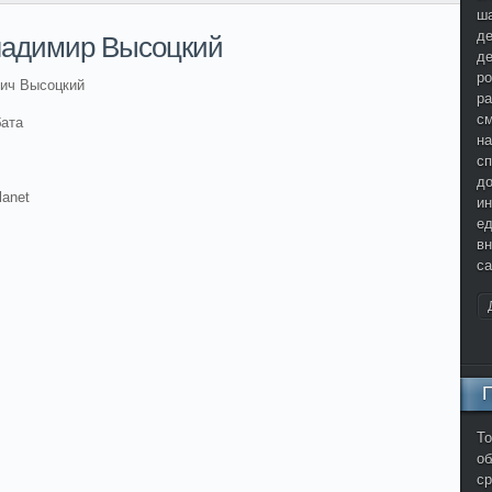
ша
де
ладимир Высоцкий
де
ро
ич Высоцкий
ра
см
бата
на
сп
до
lanet
и
ед
вн
са
То
о
ср