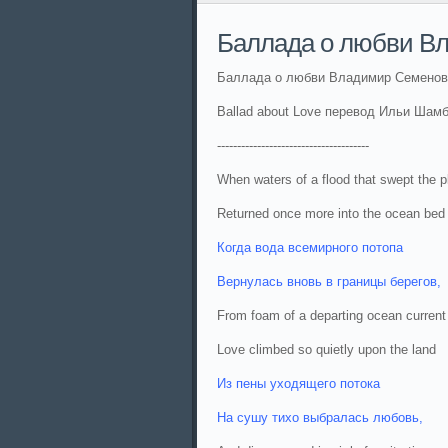
Баллада о любви В
Баллада о любви Владимир Семенов
Ballad about Love перевод Ильи Шам
--------------------------------------
When waters of a flood that swept the p
Returned once more into the ocean bed
Когда вода всемирного потопа
Вернулась вновь в границы берегов,
From foam of a departing ocean current
Love climbed so quietly upon the land
Из пены уходящего потока
На сушу тихо выбралась любовь,