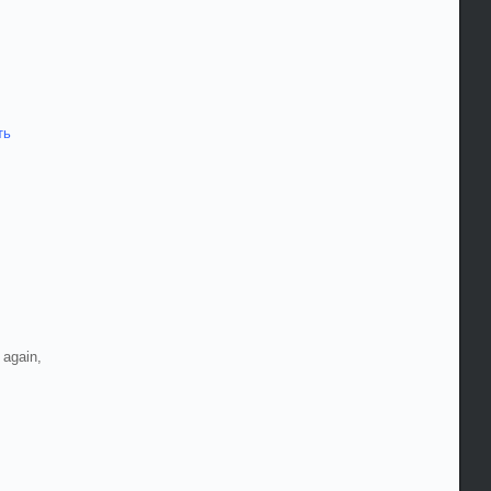
ть
 again,