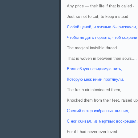
Any price — their life if that is called -
Just so not to cut, to keep instead
Любой ценой, и жизнью бы рискнули,
Чтобы не дать порвать, чтоб сохрани
The magical invisible thread
That is woven in between their souls....
Волшебную невидимую нить,
Которую меж ними протянули.
The fresh air intoxicated them,
Knocked them from their feet, raised up
Свежий ветер избранных пьянил,
С ног сбивал, из мертвых воскрешал,
For if I had never ever loved -