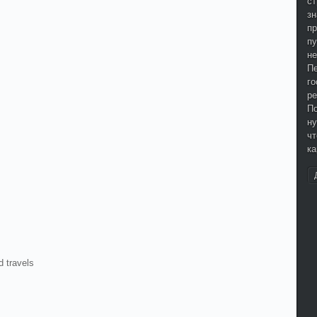
ст
зн
п
пу
не
Пе
го
ре
По
ну
чт
ка
d travels
,