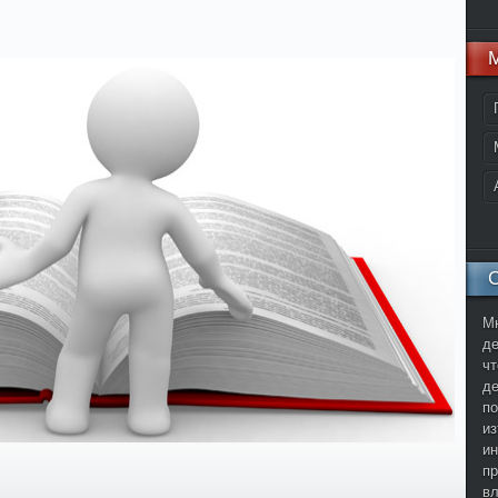
С
Мн
де
чт
де
по
из
ин
пр
в