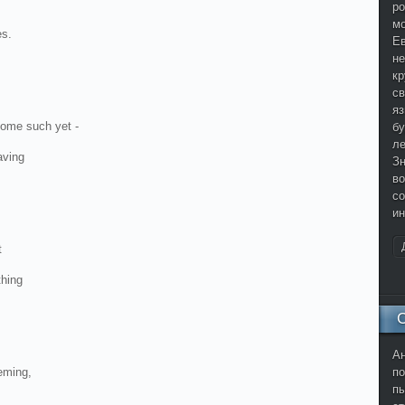
ро
мо
es.
Ев
не
кр
с
яз
ome such yet -
бу
ле
aving
Зн
во
со
ин
t
thing
Ан
eeming,
по
пы