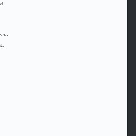
d!
ove -
...