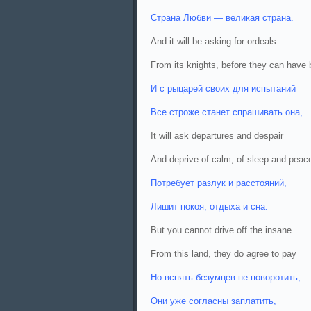
Страна Любви — великая страна.
And it will be asking for ordeals
From its knights, before they can have b
И с рыцарей своих для испытаний
Все строже станет спрашивать она,
It will ask departures and despair
And deprive of calm, of sleep and peace
Потребует разлук и расстояний,
Лишит покоя, отдыха и сна.
But you cannot drive off the insane
From this land, they do agree to pay
Но вспять безумцев не поворотить,
Они уже согласны заплатить,