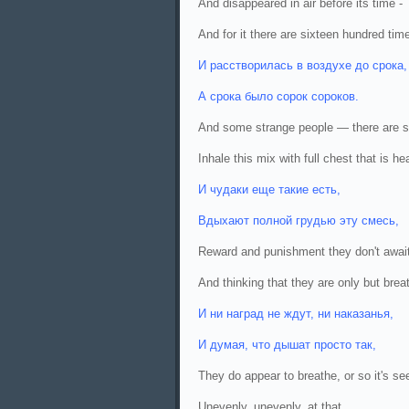
And disappeared in air before its time -
And for it there are sixteen hundred tim
И расстворилась в воздухе до срока,
А срока было сорок сороков.
And some strange people — there are s
Inhale this mix with full chest that is he
И чудаки еще такие есть,
Вдыхают полной грудью эту смесь,
Reward and punishment they don't awai
And thinking that they are only but brea
И ни наград не ждут, ни наказанья,
И думая, что дышат просто так,
They do appear to breathe, or so it's s
Unevenly, unevenly, at that.