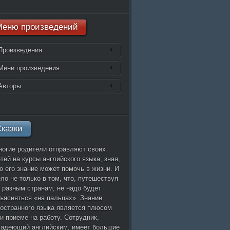
Есенин
Меню
произведений
Высоцкий
Мастер и Маргарита
Марина Цветаева
Произведения
Алиса в стране чудес
Наутилус Помпилиус
Мини произведения
Роберт Рождественский
Стивен Кинг
Авторы
Эдгар По
казки
огие родители отправляют своих
тей на курсы английского языка, зная,
о его знание может помочь в жизни. И
ло не только в том, что, путешествуя
 разным странам, не надо будет
ъясняться «на пальцах». Знание
остранного языка является плюсом
и приеме на работу. Сотрудник,
ладеющий английским, имеет большие